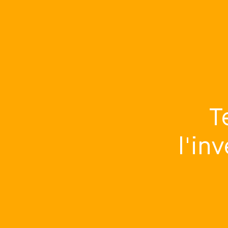
T
l'in