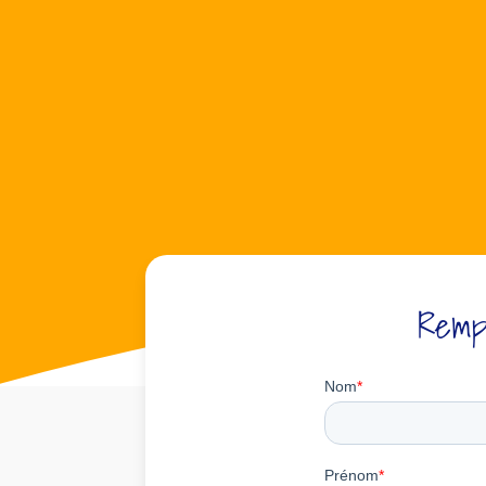
Rempl