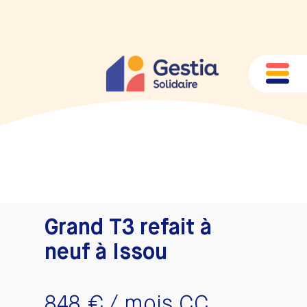
Grand T3 refait à
neuf à Issou
848 €
/ mois CC