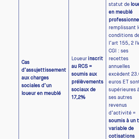
statut de
lou
en meublé
professionne
remplissant l
conditions d
l’art 155, 2 I
CGI : ses
Loueur
inscrit
recettes
Cas
au RCS =
annuelles
d’assujettissement
soumis aux
excèdent 23
aux charges
prélèvements
euros ET son
sociales d’un
sociaux de
supérieures 
loueur en meublé
17,2%
ses autres
revenus
d’activité =
soumis à un 
variable de
cotisations