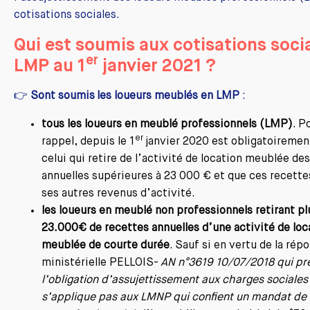
cotisations sociales.
Qui est soumis aux cotisations soci
er
LMP au 1
janvier 2021 ?
👉
Sont soumis les loueurs meublés en LMP
:
tous les loueurs en meublé professionnels (LMP)
. P
er
rappel, depuis le 1
janvier 2020 est obligatoireme
celui qui retire de l’activité de location meublée de
annuelles supérieures à 23 000 € et que ces recett
ses autres revenus d’activité.
les loueurs en meublé non professionnels retirant pl
23.000€ de recettes annuelles d’une activité de loc
meublée de courte durée
. Sauf si en vertu de la rép
ministérielle PELLOIS-
AN n°3619 10/07/2018 qui pr
l’obligation d’assujettissement aux charges sociales
s’applique pas aux LMNP qui confient un mandat de 