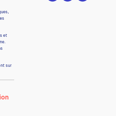
ques,
ses
s et
ne.
ns
nt sur
ion