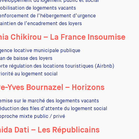
éveloppement du logement public et social
obilisation de logements vacants
enforcement de l’hébergement d’urgence
aintien de l’encadrement des loyers
ia Chikirou – La France Insoumise
gence locative municipale publique
lan de baisse des loyers
orte régulation des locations touristiques (Airbnb)
riorité au logement social
re-Yves Bournazel – Horizons
emise sur le marché des logements vacants
éduction des files d’attente du logement social
pproche mixte public / privé
ida Dati – Les Républicains