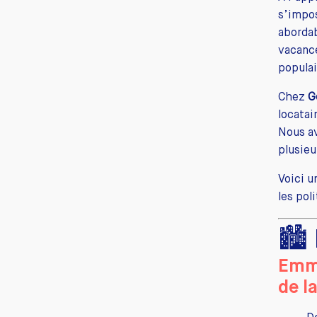
s’impo
abordab
vacance
popula
Chez
G
locatai
Nous av
plusieu
Voici 
les pol
🏙️
Emma
de l