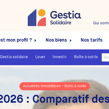
Qui som
st mon profil ?
Nos biens
Nos tarifs
Rech
Gestia solidaire
Louer
Investir
Boîte à outils
Actualités immobilières
-
Boîte à outils
2026 : Comparatif des