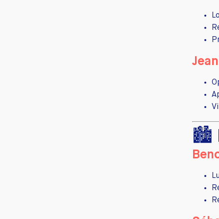
L
R
P
Jean
O
A
V
🏙
Beno
L
R
R