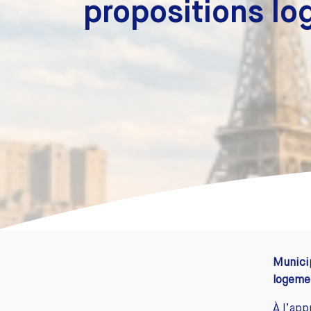
propositions log
Municip
logeme
À l’app