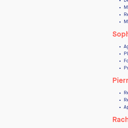
D
M
R
M
Soph
A
P
F
P
Pier
R
R
A
Rach