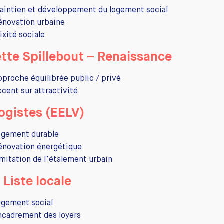
aintien et développement du logement social
énovation urbaine
ixité sociale
ette Spillebout – Renaissance
pproche équilibrée public / privé
ccent sur attractivité
ogistes (EELV)
ogement durable
énovation énergétique
imitation de l’étalement urbain
– Liste locale
ogement social
ncadrement des loyers