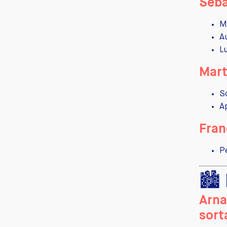
Séba
M
A
L
Mart
S
A
Fran
P
🏙️
Arna
sort