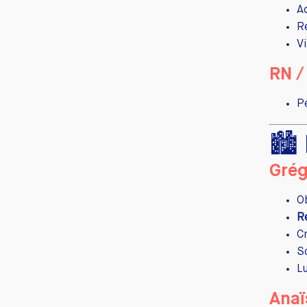
A
R
V
RN /
P
🏙️
Grég
O
R
C
S
L
Anaï