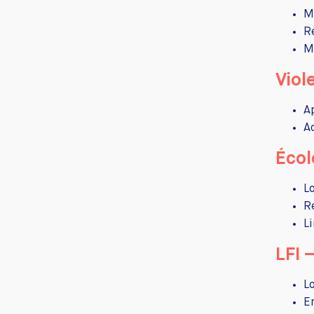
M
R
M
Viol
A
A
Écol
L
R
L
LFI 
L
E