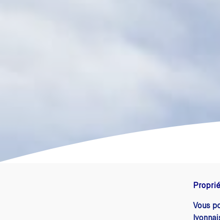
Proprié
Vous p
lyonnai