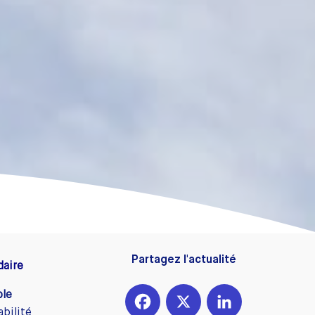
Partagez l'actualité
daire
ole
Facebook
X
LinkedIn
abilité