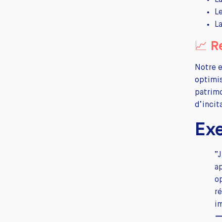
La
L
L
📈 R
Notre 
optimis
patrimo
d’incit
Ex
“
a
o
r
i
—