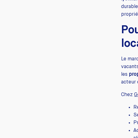
durable
proprié
Pou
loc
Le marc
vacants
les
pro
acteur 
Chez
G
R
S
Pr
A