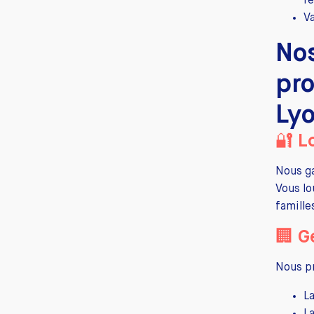
ré
V
Nos
pro
Ly
🔐 L
Nous ga
Vous lo
famille
🏢 G
Nous p
L