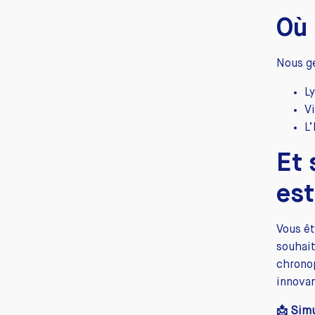
Où 
Nous g
Ly
V
L
Et 
est
Vous ê
souhait
chrono
innovan
📩 Simu