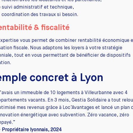
 relation avec les locataires et les partenaires,
e suivi administratif et technique,
a coordination des travaux si besoin.
entabilité & fiscalité
expertise vous permet de combiner rentabilité économique 
ation fiscale. Nous adaptons les loyers à votre stratégie
niale, tout en vous permettant de bénéficier de dispositifs
ation.
emple concret à Lyon
J’avais un immeuble de 10 logements à Villeurbanne avec 4
ppartements vacants. En 3 mois, Gestia Solidaire a tout relou
ptimisé mes revenus grâce à Loc’Avantages et lancé un plan 
énovation énergétique avec subvention. Zéro vacance, zéro
mpayé.”
 Propriétaire lyonnais, 2024