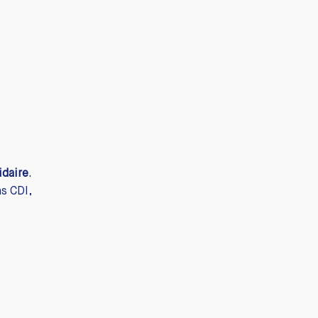
idaire
.
s CDI,