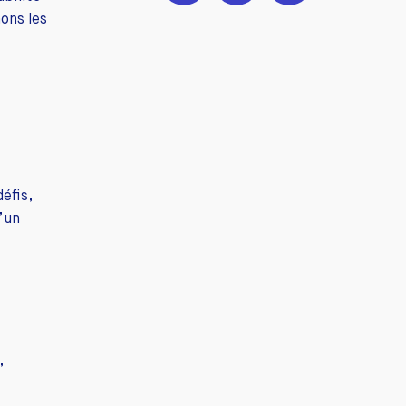
ons les
éfis,
d’un
,