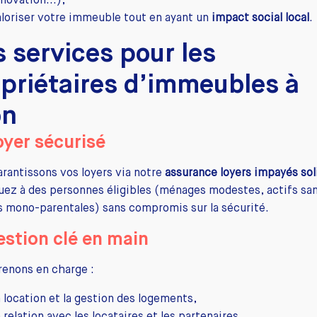
novation...),
aloriser votre immeuble tout en ayant un
impact social local
.
 services pour les
priétaires d’immeubles à
on
oyer sécurisé
rantissons vos loyers via notre
assurance loyers impayés sol
uez à des personnes éligibles (ménages modestes, actifs san
s mono-parentales) sans compromis sur la sécurité.
estion clé en main
renons en charge :
a location et la gestion des logements,