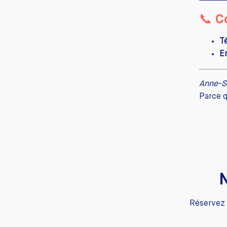
📞 C
T
Em
Anne-S
Parce q
N
Réservez 