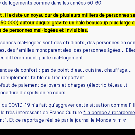
 de logements comme dans les années 50-60.
t, il existe un noyau dur de plusieurs milliers de personnes s
150 000) autour duquel gravite un halo beaucoup plus large d
s de personnes mal-logées et invisibles.
sonnes mal-logées sont des étudiants, des personnes en con
es, des familles monoparentales, des personnes âgées... Elle
es différemment par le mal-logement :
anque de confort : pas de point d'eau, cuisine, chauffage...
urpeuplement faible ou très important
éfaut de paiement de loyers et charges (électricité,eau..)
rocédure d'expulsion en cours
e du COVID-19 n'a fait qu'aggraver cette situation comme l'il
cle très intéressant de France Culture
"La bombe à retardeme
nt"
. Et ce reportage réalisé par le journal le Monde 🔽🔽🔽