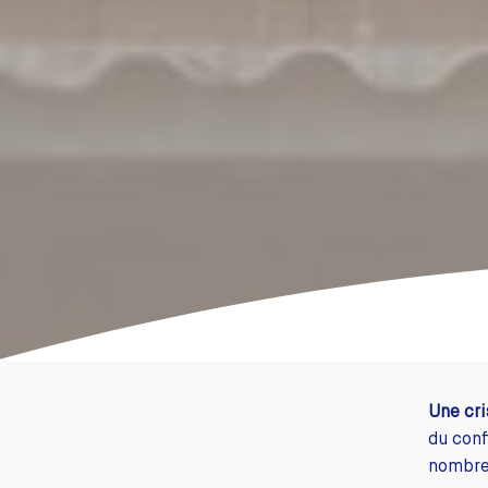
Une cri
du conf
nombreu