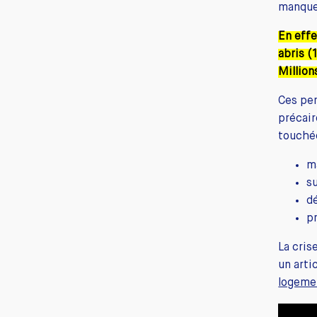
manque
En effe
abris (
Million
Ces per
précair
touché
m
s
d
p
La cris
un arti
logeme