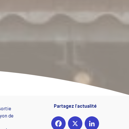
Partagez l'actualité
sortie
Lyon de
s
Facebook
X
LinkedIn