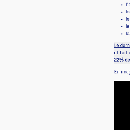
l
l
l
le
le
Le dern
et fait
22% de 
En imag