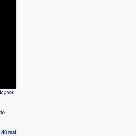
-logées
 de
t dû mal