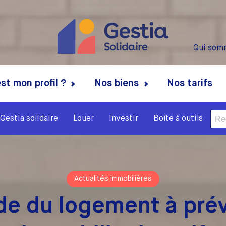
Qui som
st mon profil ?
Nos biens
Nos tarifs
Rech
Gestia solidaire
Louer
Investir
Boîte à outils
Actualités immobilières
de du logement à prév