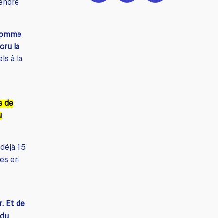
rendre
l comme
cru la
ls à la
s de
u
 déjà 15
res en
. Et de
 du