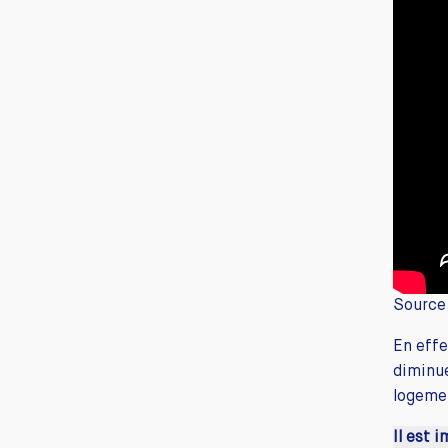
Source 
En effe
diminué
logemen
Il est 