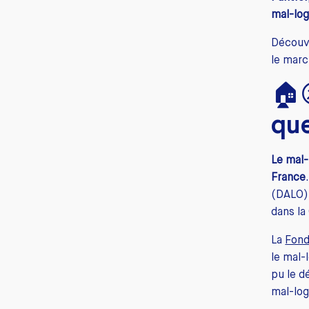
mal-log
Découvr
le marc
🏠
que
Le mal-
France
(DALO) 
dans la
La
Fond
le mal-
pu le d
mal-log