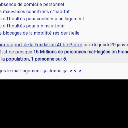
’absence de domicile personnel
es mauvaises conditions d’habitat
es difficultés pour accéder à un logement
s difficultés pour s’y maintenir
s blocages de la mobilité résidentielle.
ier rapport de la Fondation Abbé Pierre
paru le jeudi 29 janv
 état de presque
15 Millions de personnes mal-logées en Fran
la population, 1 personne sur 5
.
es le mal-logement ça donne ça 🔽🔽🔽