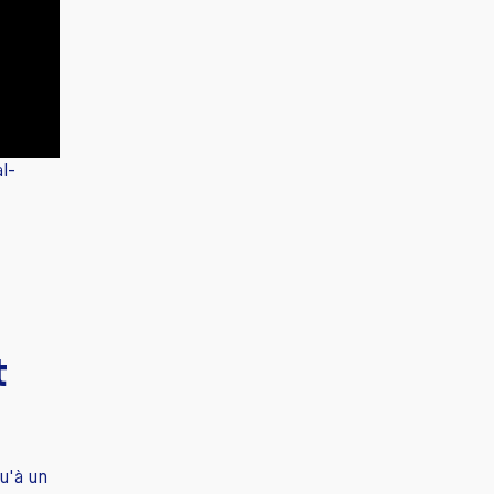
l-
t
u'à un