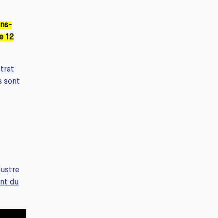
ans-
e 12
trat
s sont
lustre
nt du