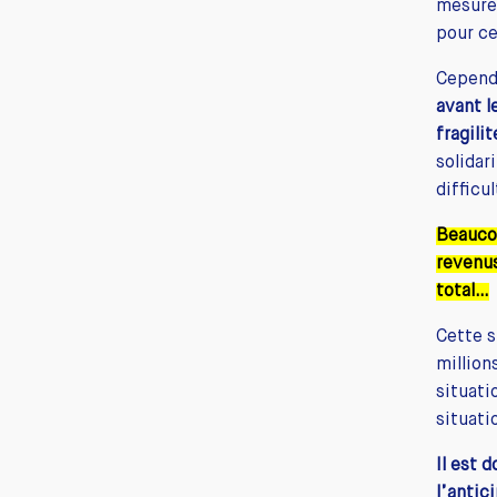
mesures
pour ce
Cepend
avant l
fragili
solidar
difficu
Beaucou
revenus
total…
Cette s
million
situati
situati
Il est 
l’antic