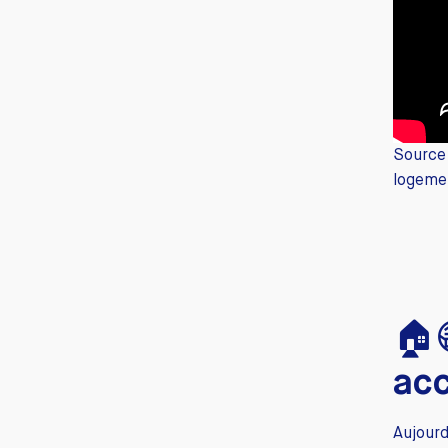
Source
logemen
🏠
acc
Aujourd