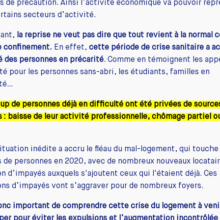
 de précaution. Ainsi l’activité économique va pouvoir rep
rtains secteurs d’activité.
ant,
la reprise ne veut pas dire que tout revient à la norma
e confinement.
En effet,
cette période de crise sanitaire a ac
té des personnes en précarité
. Comme en témoignent les appe
ité pour les personnes sans-abri, les étudiants, familles en
lté…
p de personnes déjà en difficulté ont été privées de source
 : baisse de leur activité professionnelle, chômage partiel o
ituation inédite a accru le fléau du mal-logement, qui touche
s de personnes en 2020, avec de nombreux nouveaux locatai
on d’impayés auxquels s'ajoutent ceux qui l'étaient déjà. Ces
ons d’impayés vont s’aggraver pour de nombreux foyers.
donc important de comprendre cette crise du logement à venir
iper pour éviter les expulsions et l’augmentation incontrôlée