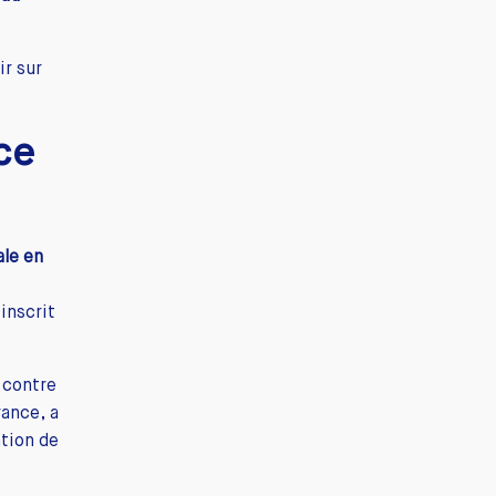
ir sur
ce
ale
en
e
inscrit
 contre
rance, a
ation de