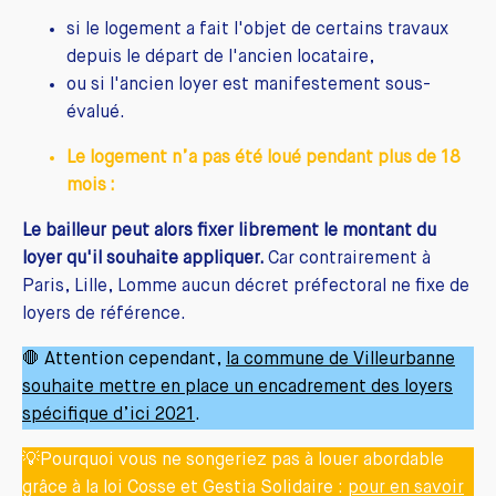
si le logement a fait l'objet de certains travaux
depuis le départ de l'ancien locataire,
ou si l'ancien loyer est manifestement sous-
évalué.
Le logement n’a pas été loué pendant plus de 18
mois :
Le bailleur peut alors fixer librement le montant du
loyer qu'il souhaite appliquer.
Car contrairement à
Paris, Lille, Lomme aucun décret préfectoral ne fixe de
loyers de référence.
🛑 Attention cependant,
la commune de Villeurbanne
souhaite mettre en place un encadrement des loyers
spécifique d’ici 2021
.
💡Pourquoi vous ne songeriez pas à louer abordable
grâce à la loi Cosse et Gestia Solidaire :
pour en savoir