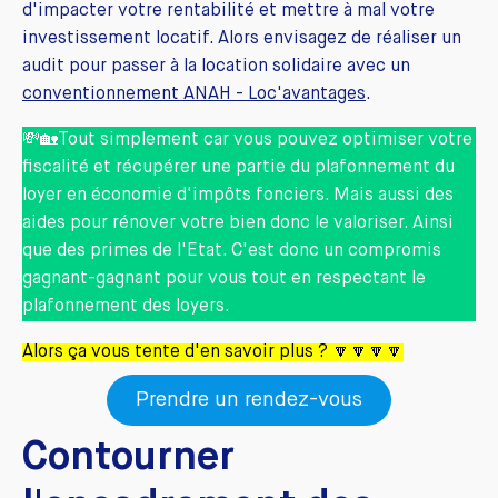
d'impacter votre rentabilité et mettre à mal votre
investissement locatif. Alors envisagez de réaliser un
audit pour passer à la location solidaire avec un
conventionnement ANAH - Loc'avantages
.
💸🏡Tout simplement car vous pouvez optimiser votre
fiscalité et récupérer une partie du plafonnement du
loyer en économie d'impôts fonciers. Mais aussi des
aides pour rénover votre bien donc le valoriser. Ainsi
que des primes de l'Etat. C'est donc un compromis
gagnant-gagnant pour vous tout en respectant le
plafonnement des loyers.
Alors ça vous tente d'en savoir plus ? 🔽🔽🔽🔽
Prendre un rendez-vous
Contourner