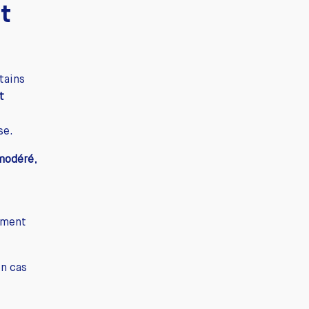
t
tains
t
se.
 modéré
,
amment
en cas