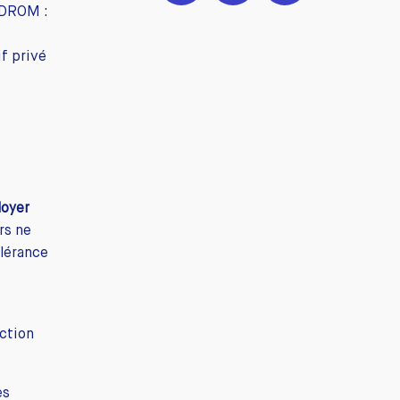
 DROM :
f privé
loyer
ers ne
olérance
ection
es