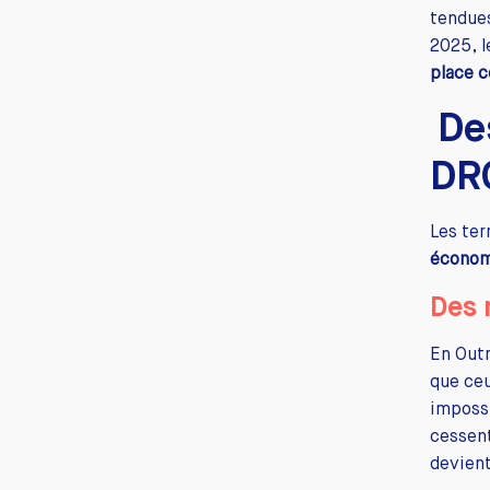
tendues
2025, l
place c
De
DR
Les ter
économ
Des 
En Out
que ceu
impossi
cessent
devient