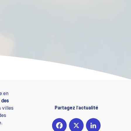
e en
 des
Partagez l'actualité
 villes
des
e.
Facebook
X
LinkedIn