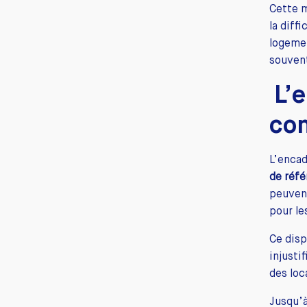
Cette 
la diff
logemen
souvent
L’
co
L’encad
de réf
peuvent
pour le
Ce disp
injusti
des loc
Jusqu’à