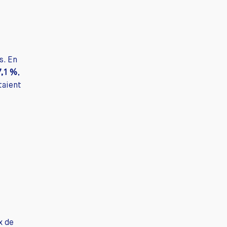
s. En
7,1 %
,
taient
x de