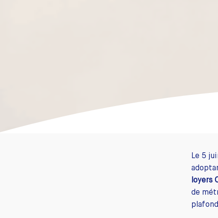
Le 5 ju
adoptan
loyers
de métr
plafond