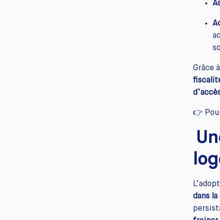
A
A
a
so
Grâce à
fiscalit
d’accè
👉
Pour
Un
log
L’adop
dans la
persist