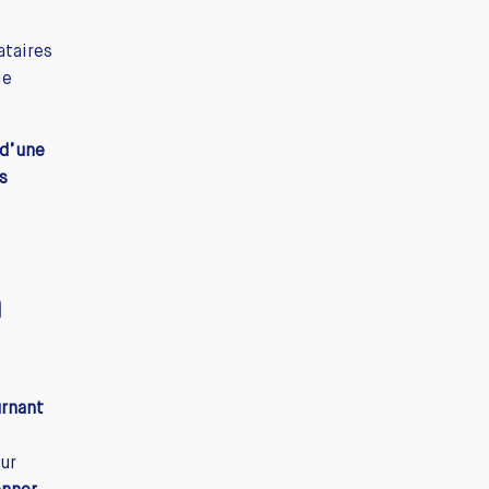
ataires
ie
 d’une
s
n
urnant
ur