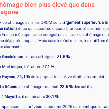
hômage bien plus élevé que dans
xagone
ux de chômage dans les DROM sont
largement supérieurs à la
e nationale
, ce qui accentue encore la précarité des ménage
a France métropolitaine enregistrait un taux de chômage de
au déjà préoccupant. Mais dans les Outre-mer, les chiffres é
us alarmants :
n
Guadeloupe
, le taux atteignait
31,5 %
;
n
Martinique
, il était de
27,1 %
;
n
Guyane
,
24,1 %
de la population active était sans emploi ;
La Réunion
, le chômage touchait
22,5 %
des actifs ;
t à
Mayotte
, il culminait à
30,1 %
.
mparaison, les prévisions pour mi-2025 estiment que le tau