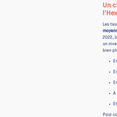
Un c
l’He
Les ta
moyenn
2022, l
un nive
bien pl
E
E
E
À
E
Pour co