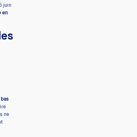
5 juin
e en
les
 bas
ire
rs ne
nt