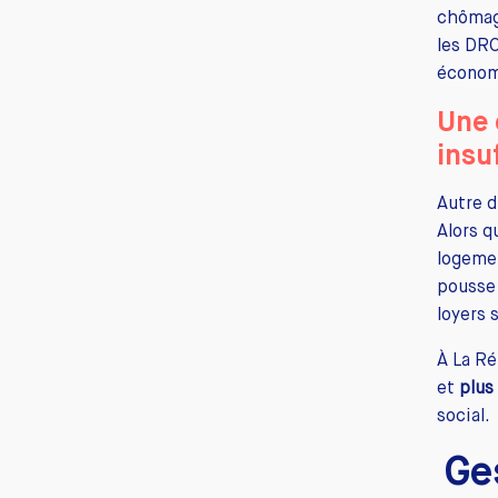
chômag
les DRO
économ
Une 
insu
Autre d
Alors 
logeme
pousse 
loyers 
À La R
et
plus
social.
Ge