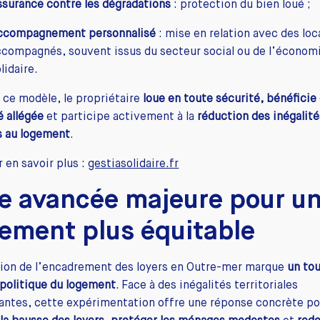
ssurance contre les dégradations
: protection du bien loué ;
ccompagnement personnalisé
: mise en relation avec des loc
ccompagnés, souvent issus du secteur social ou de l’économ
lidaire.
 ce modèle, le propriétaire
loue en toute sécurité, bénéficie
é allégée
et participe activement à la
réduction des inégalité
s au logement
.
 en savoir plus :
gestiasolidaire.fr
e avancée majeure pour u
ement plus équitable
tion de l’encadrement des loyers en Outre-mer marque
un to
 politique du logement
. Face à des inégalités territoriales
antes, cette expérimentation offre une réponse concrète po