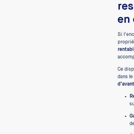
res
en 
Si l'en
proprié
rentabi
accompa
Ce disp
dans le
d’avant
R
su
G
d