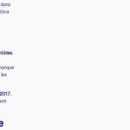
 dans
libre
nibles
.
 manque
 les
 2017
,
ent
e