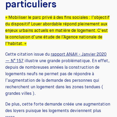
particuliers
« Mobiliser le parc privé à des fins sociales : l’objectif
du dispositif Louer abordable répond pleinement aux
enjeux urbains actuels en matière de logement. C’est
la conclusion d’une étude de l’Agence nationale de
l’habitat. »
Cette citation issue du
rapport ANAH - Janvier 2020
— N° 157
illustre une grande problématique. En effet,
depuis de nombreuses années la construction de
logements neufs ne permet pas de répondre à
l’augmentation de la demande des personnes qui
recherchent un logement dans les zones tendues (
grandes villes ).
De plus, cette forte demande créée une augmentation
des loyers puisque les logements deviennent plus