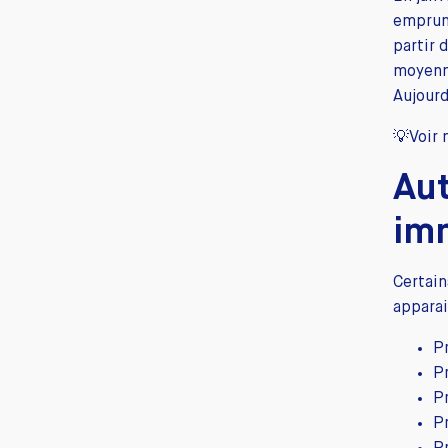
emprunt
partir 
moyenn
Aujourd
💡Voir 
Aut
imm
Certain
apparai
P
P
P
Pr