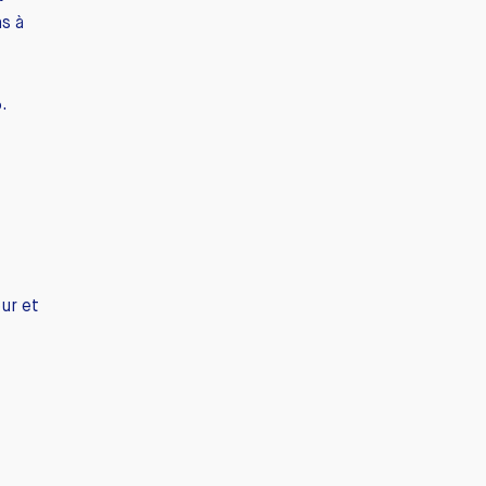
ns à
.
ur et