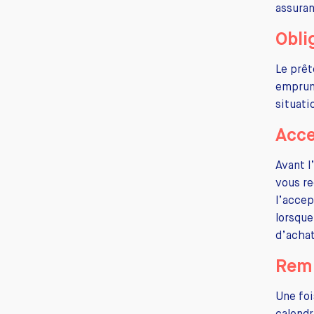
assuran
Obli
Le prêt
emprunt
situati
Acce
Avant l
vous re
l’accep
lorsque
d’achat
Remb
Une foi