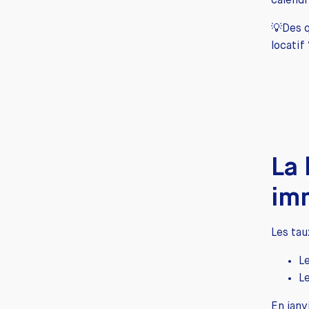
calendr
💡Des q
locatif
La 
imm
Les tau
L
L
En janv