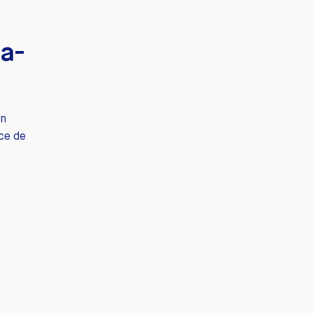
ia-
en
ce de