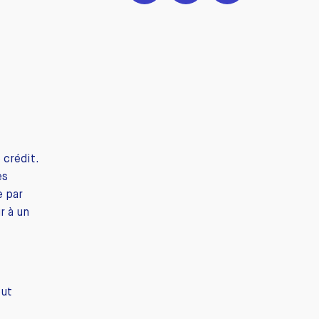
 crédit.
es
e par
r à un
eut