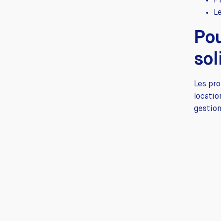
P
L
Pou
sol
Les pro
locati
gestion