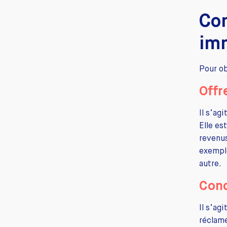
Co
imm
Pour ob
Offr
Il s’ag
Elle es
revenus
exemple
autre.
Cond
Il s’ag
réclam