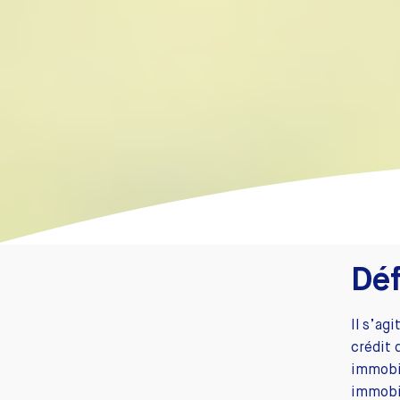
Déf
Il s’ag
crédit 
immobil
immobi