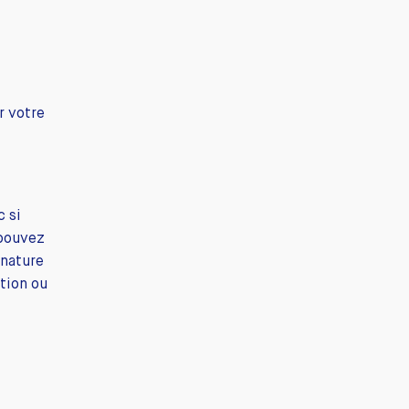
r votre
c si
 pouvez
gnature
tion ou