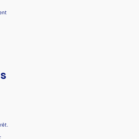
ent
ts
rêt.
t