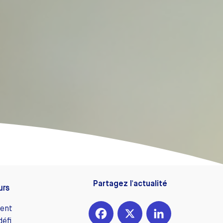
Partagez l'actualité
urs
rent
Facebook
X
LinkedIn
défi