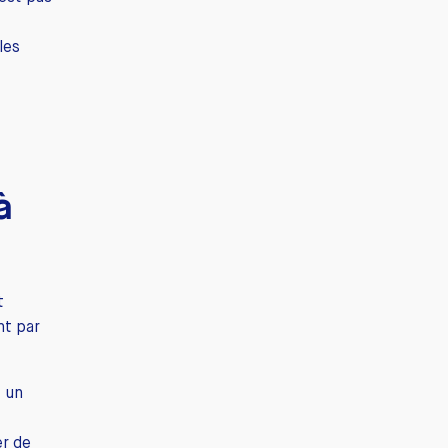
les
à
t
nt par
t un
er de