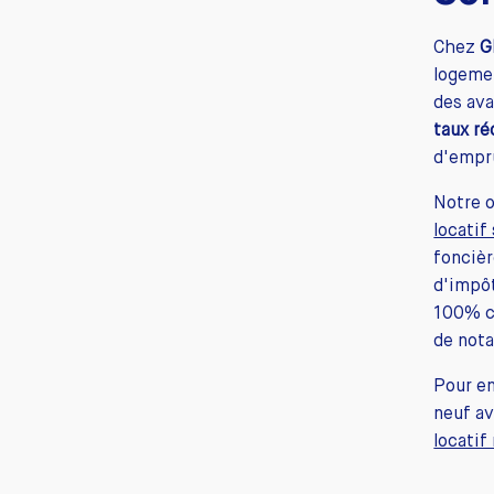
Chez
G
logemen
des av
taux ré
d'empru
Notre 
locatif
foncièr
d'impôt
100% co
de nota
Pour en
neuf a
locatif