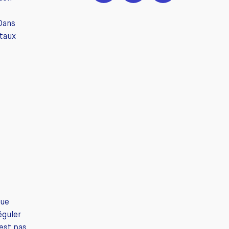
 Dans
 taux
que
éguler
’est pas