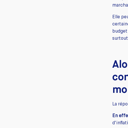
marcha
Elle pe
certain
budget 
surtout
Alo
con
mo
La répo
En effe
d'infla