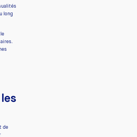
ualités
u long
le
aires.
mes
 les
t de
r