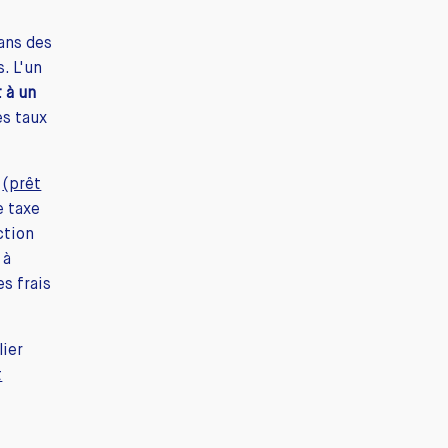
dans des
. L'un
 à un
es taux
(prêt
e taxe
ction
 à
s frais
lier
t