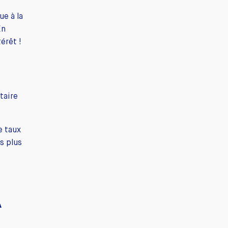
ue à la
En
érêt !
taire
e taux
s plus
A