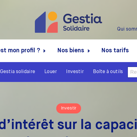
Qui som
st mon profil ?
Nos biens
Nos tarifs
Rech
Gestia solidaire
Louer
Investir
Boîte à outils
Investir
d’intérêt sur la capa