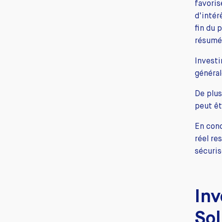
favoris
d'intér
fin du 
résumé,
Investi
général
De plus
peut êt
En conc
réel re
sécuris
Inv
Sol