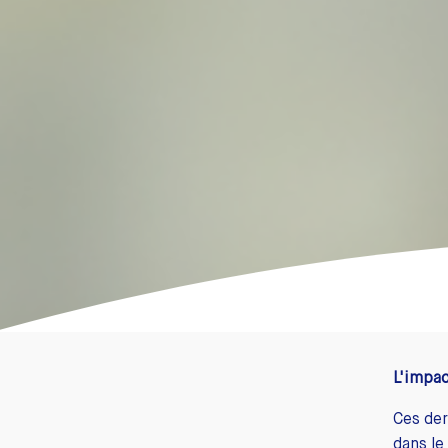
L'impac
Ces der
dans le