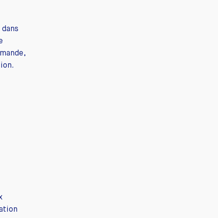
s dans
e
demande,
ion.
x
lation