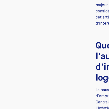
majeur 
considé
cet art
d'intér
Que
l’a
d’i
lo
La haus
d'empru
Central
l'infla