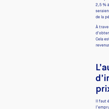
2,5 % à
seraien
de la 
À trave
d'obten
Cela e
revenus
L’
d’i
pri
Il faut
l’empru