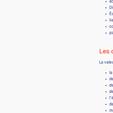
a
D
Éc
li
c
p
Les
La vale
l
de
d
d
l
d
m