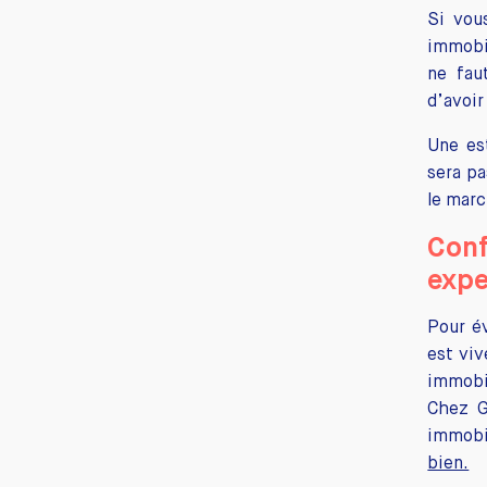
Si vou
immobi
ne fau
d’avoir
Une es
sera pa
le marc
Conf
expe
Pour év
est viv
immobil
Chez G
immobi
bien.