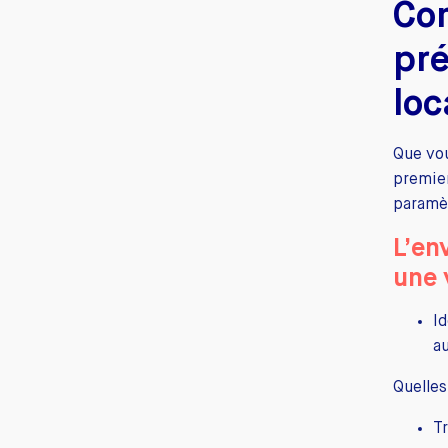
Co
pr
loc
Que vou
premie
paramè
L’
en
une 
Id
a
Quelles
T