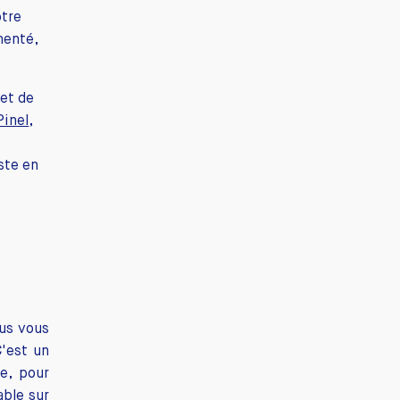
otre
menté,
 et de
Pinel
,
ste en
ous vous
'est un
e, pour
able sur