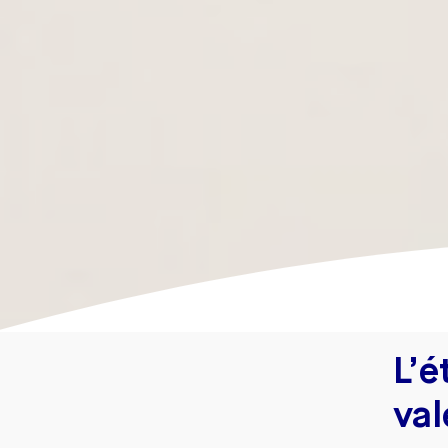
L’é
val