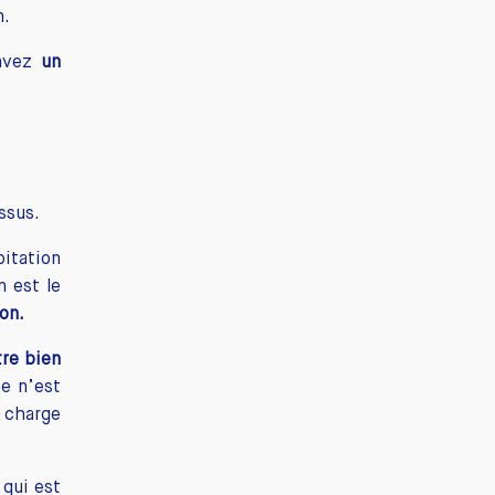
n.
 avez
un
ssus.
bitation
n est le
ion.
tre bien
ce n’est
n charge
 qui est