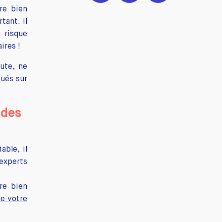
re bien
tant. Il
 risque
ires !
ute, ne
tués sur
 des
able, il
 experts
re bien
de votre