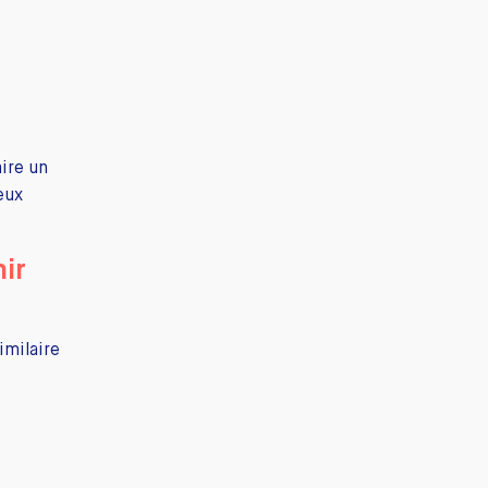
ire un
eux
ir
imilaire