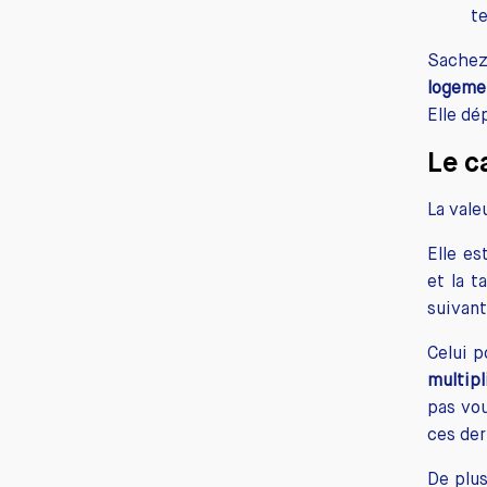
te
Sachez
logeme
Elle d
Le c
La vale
Elle es
et la t
suivant
Celui p
multipl
pas vou
ces der
De plus