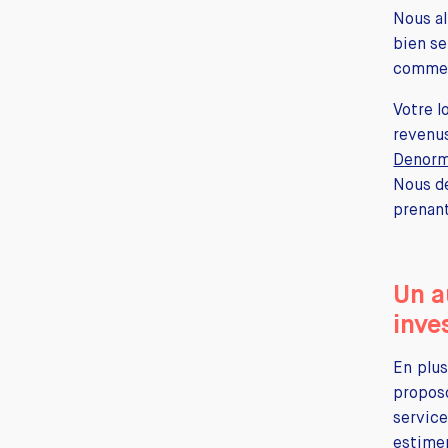
Nous al
bien se
comme P
Votre l
revenus
Denorm
Nous dé
prenan
Un a
inve
En plus
propos
servic
estimer